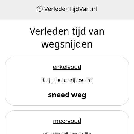
Verleden
Tijd
Van
.
nl
Verleden tijd van
wegsnijden
enkelvoud
ik
jij
je
u
zij
ze
hij
sneed weg
meervoud