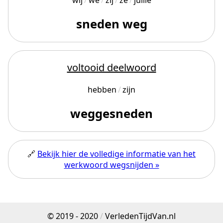
wij
we
zij
ze
jullie
sneden weg
voltooid deelwoord
hebben
zijn
weggesneden
🔗
Bekijk hier de volledige informatie van het
werkwoord wegsnijden »
© 2019 - 2020
/
VerledenTijdVan.nl