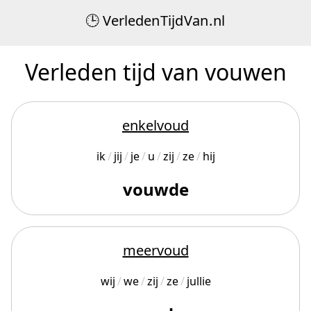
Verleden
Tijd
Van
.
nl
Verleden tijd van vouwen
enkelvoud
ik
jij
je
u
zij
ze
hij
vouwde
meervoud
wij
we
zij
ze
jullie