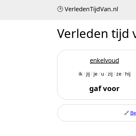
Verleden
Tijd
Van
.
nl
Verleden tijd
enkelvoud
ik
jij
je
u
zij
ze
hij
gaf voor
🔗
Be