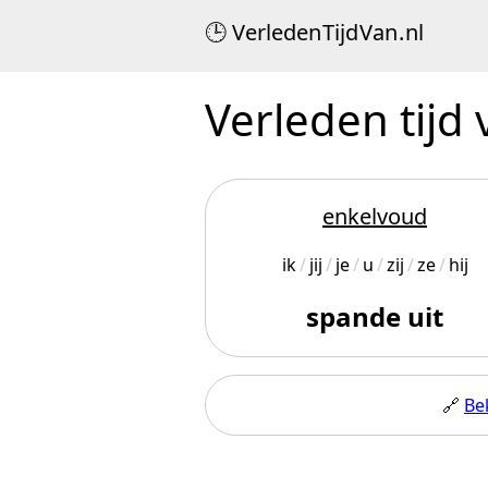
Verleden
Tijd
Van
.
nl
Verleden tijd
enkelvoud
ik
jij
je
u
zij
ze
hij
spande uit
🔗
Be