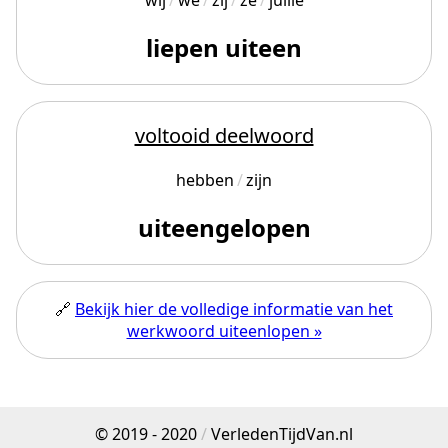
wij
we
zij
ze
jullie
liepen uiteen
voltooid deelwoord
hebben
zijn
uiteengelopen
🔗
Bekijk hier de volledige informatie van het
werkwoord uiteenlopen »
© 2019 - 2020
/
VerledenTijdVan.nl