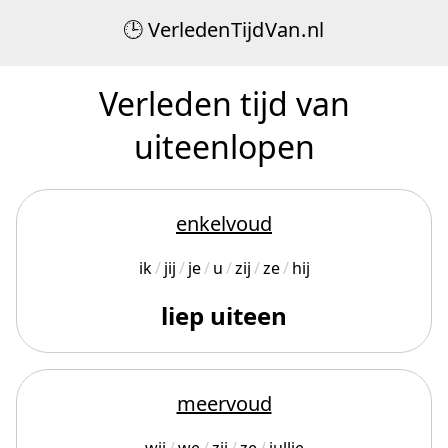
Verleden
Tijd
Van
.
nl
Verleden tijd van
uiteenlopen
enkelvoud
ik
jij
je
u
zij
ze
hij
liep uiteen
meervoud