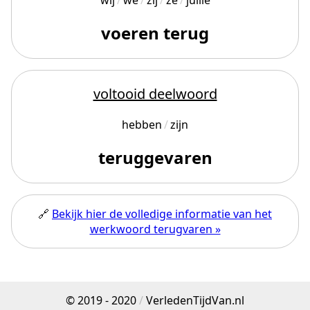
wij
we
zij
ze
jullie
voeren terug
voltooid deelwoord
hebben
zijn
teruggevaren
🔗
Bekijk hier de volledige informatie van het
werkwoord terugvaren »
© 2019 - 2020
/
VerledenTijdVan.nl