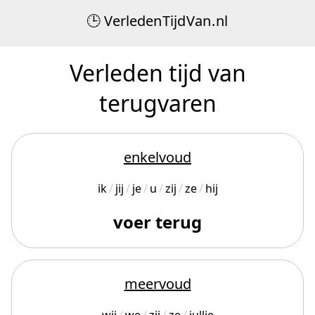
Verleden
Tijd
Van
.
nl
Verleden tijd van
terugvaren
enkelvoud
ik
jij
je
u
zij
ze
hij
voer terug
meervoud