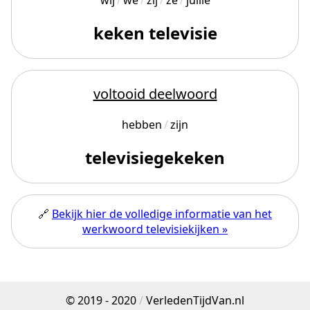
wij
we
zij
ze
jullie
keken televisie
voltooid deelwoord
hebben
zijn
televisiegekeken
🔗
Bekijk hier de volledige informatie van het
werkwoord televisiekijken »
© 2019 - 2020
/
VerledenTijdVan.nl