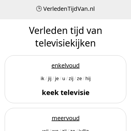
Verleden
Tijd
Van
.
nl
Verleden tijd van
televisiekijken
enkelvoud
ik
jij
je
u
zij
ze
hij
keek televisie
meervoud