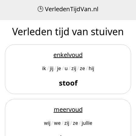
Verleden
Tijd
Van
.
nl
Verleden tijd van stuiven
enkelvoud
ik
jij
je
u
zij
ze
hij
stoof
meervoud
wij
we
zij
ze
jullie