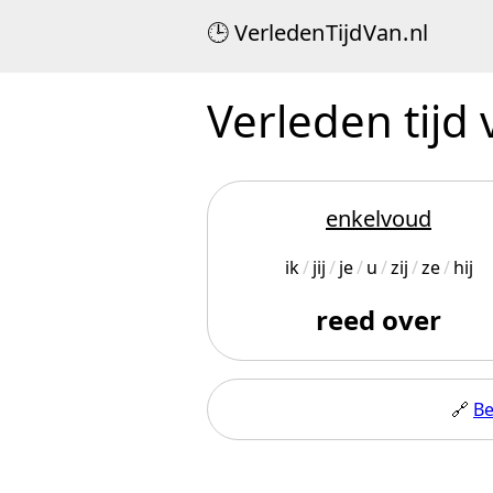
Verleden
Tijd
Van
.
nl
Verleden tijd 
enkelvoud
ik
jij
je
u
zij
ze
hij
reed over
🔗
Be