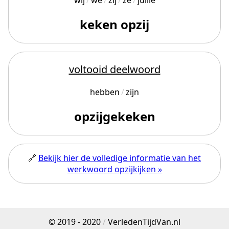
wij
we
zij
ze
jullie
keken opzij
voltooid deelwoord
hebben
zijn
opzijgekeken
🔗
Bekijk hier de volledige informatie van het
werkwoord opzijkijken »
© 2019 - 2020
/
VerledenTijdVan.nl