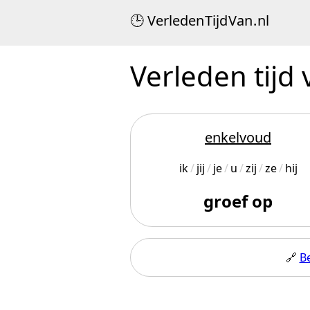
Verleden
Tijd
Van
.
nl
Verleden tijd
enkelvoud
ik
jij
je
u
zij
ze
hij
groef op
🔗
B