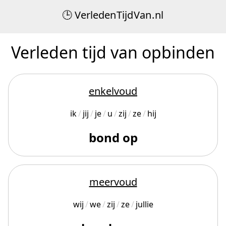
Verleden
Tijd
Van
.
nl
Verleden tijd van opbinden
enkelvoud
ik
jij
je
u
zij
ze
hij
bond op
meervoud
wij
we
zij
ze
jullie