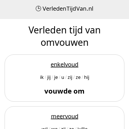
Verleden
Tijd
Van
.
nl
Verleden tijd van
omvouwen
enkelvoud
ik
jij
je
u
zij
ze
hij
vouwde om
meervoud