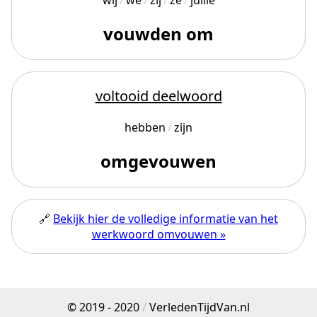
wij
we
zij
ze
jullie
vouwden om
voltooid deelwoord
hebben
zijn
omgevouwen
🔗
Bekijk hier de volledige informatie van het
werkwoord omvouwen »
© 2019 - 2020
/
VerledenTijdVan.nl