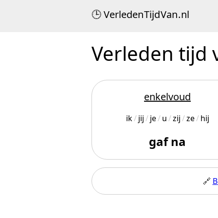
Verleden
Tijd
Van
.
nl
Verleden tijd
enkelvoud
ik
jij
je
u
zij
ze
hij
gaf na
🔗
B