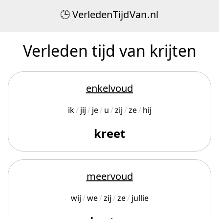
Verleden
Tijd
Van
.
nl
Verleden tijd van krijten
enkelvoud
ik
jij
je
u
zij
ze
hij
kreet
meervoud
wij
we
zij
ze
jullie