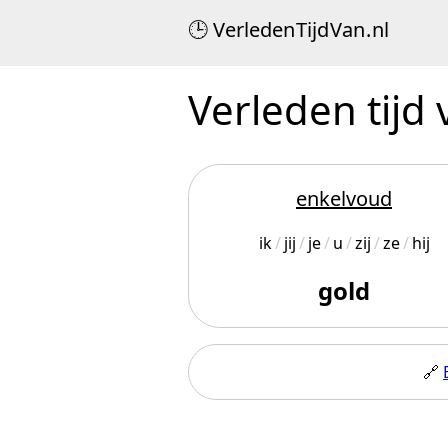
Verleden
Tijd
Van
.
nl
Verleden tijd
enkelvoud
ik
jij
je
u
zij
ze
hij
gold
🔗