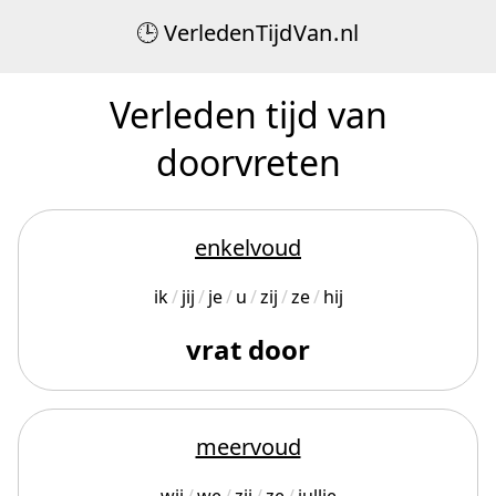
Verleden
Tijd
Van
.
nl
Verleden tijd van
doorvreten
enkelvoud
ik
jij
je
u
zij
ze
hij
vrat door
meervoud