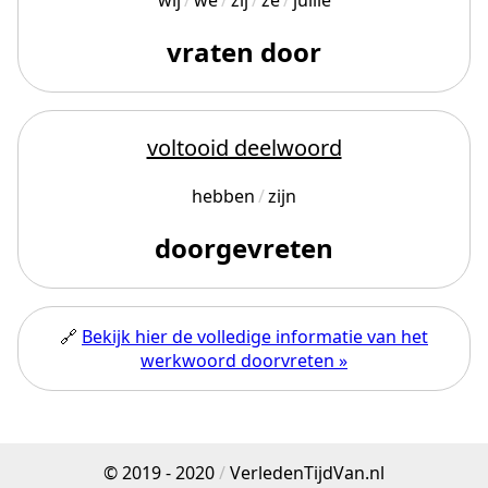
wij
we
zij
ze
jullie
vraten door
voltooid deelwoord
hebben
zijn
doorgevreten
🔗
Bekijk hier de volledige informatie van het
werkwoord doorvreten »
© 2019 - 2020
/
VerledenTijdVan.nl