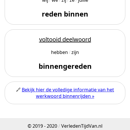
wij
we
zij
ze
jullie
reden binnen
voltooid deelwoord
hebben
zijn
binnengereden
🔗
Bekijk hier de volledige informatie van het
werkwoord binnenrijden »
© 2019 - 2020
/
VerledenTijdVan.nl