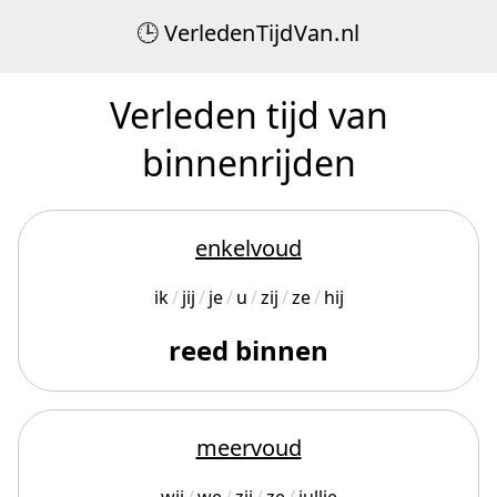
Verleden
Tijd
Van
.
nl
Verleden tijd van
binnenrijden
enkelvoud
ik
jij
je
u
zij
ze
hij
reed binnen
meervoud