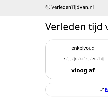
Verleden
Tijd
Van
.
nl
Verleden tijd 
enkelvoud
ik
jij
je
u
zij
ze
hij
vloog af
🔗
B