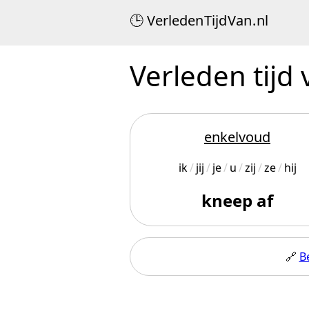
Verleden
Tijd
Van
.
nl
Verleden tijd 
enkelvoud
ik
jij
je
u
zij
ze
hij
kneep af
🔗
B