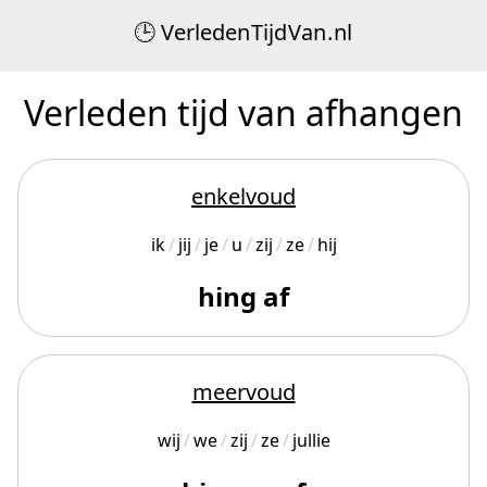
Verleden
Tijd
Van
.
nl
Verleden tijd van afhangen
enkelvoud
ik
jij
je
u
zij
ze
hij
hing af
meervoud
wij
we
zij
ze
jullie